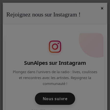
×
Rejoignez nous sur Instagram !
ACCUEIL
Accueil
Podcasts
REPLAY
Replay - Fresh'Up du 29/06/26
REPLAY - FRESH'UP DU 29/06/26
Radio
ACTUALITÉS DE LA RADIO
EMISSIONS
SunAlpes sur Instagram
EQUIPE
Plongez dans l'univers de la radio : lives, coulisses
et rencontres avec les artistes. Rejoignez la
ARTISTES
communauté !
TITRES DIFFUSÉS
Nous suivre
NOS PARTENAIRES
30 juin 2026 - 05:00
-
281681 vues