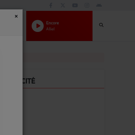
×
Encore
Alliel
 SunAlpes
PUBLICITÉ