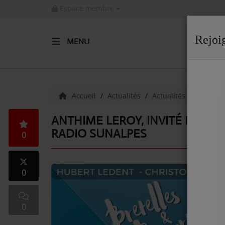
Espace membre
Rejoi
MENU
ACCUEIL
Radio
Accueil
Actualités
Actualités
Emissio
ACTUALITÉS DE LA RADIO
ANTHIME LEROY, INVITÉ DE “BR
RADIO SUNALPES
0
EMISSIONS
EQUIPE
0
ARTISTES
TITRES DIFFUSÉS
0
NOS PARTENAIRES