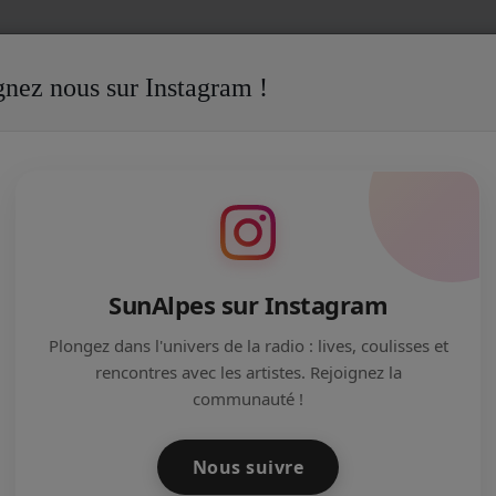
gnez nous sur Instagram !
ns
Anthime Leroy, invité de “Bretelles et Ritournelles” sur Radio
ETELLES ET RITOURNELLES” SUR
SunAlpes sur Instagram
Plongez dans l'univers de la radio : lives, coulisses et
rencontres avec les artistes. Rejoignez la
communauté !
Nous suivre