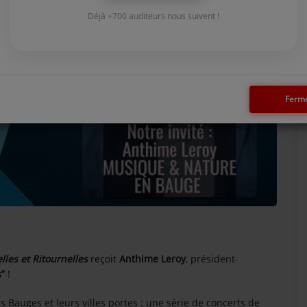
Déjà +700 auditeurs nous suivent !
Ferm
lles et Ritournelles
reçoit
Anthime Leroy
, président-
”
!
es Bauges et leurs villes portes : une série de concerts de