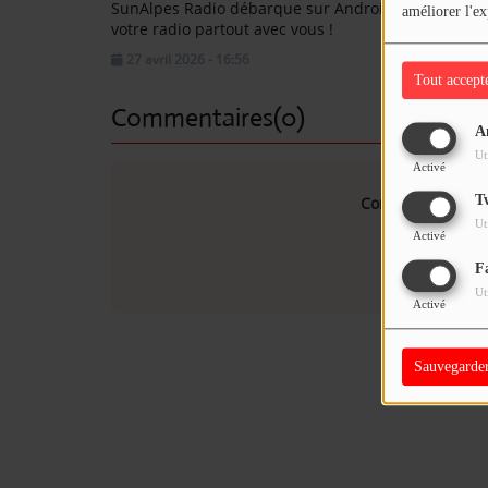
SunAlpes Radio débarque sur Android : emportez
améliorer l'ex
votre radio partout avec vous !
27 avril 2026 - 16:56
Tout accept
Commentaires(0)
A
Ut
Activé
T
Connectez-vous p
Ut
Activé
SE
F
Ut
Activé
Sauvegarde