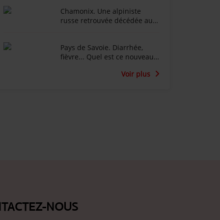
Dufour effondré après
Chamonix. Une alpiniste
l'incendie du Chalet de la
russe retrouvée décédée au
Croix au Salève
fond d’une crevasse dans le
glacier du Tour
Pays de Savoie. Diarrhée,
fièvre... Quel est ce nouveau
virus qui touche les vaches
Voir plus
laitières ?
TACTEZ-NOUS