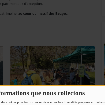
x patrimoniaux d’exception.
 patrimoine,
au cœur du massif des Bauges
.
SUNALPES SUR VOS ENCEINTES BOSE !
formations que nous collectons
!
 des cookies pour fournir les services et les fonctionnalités proposés sur notre s