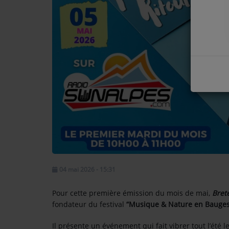
COMMENT NOUS ÉCOUTER ?
NOS REPLAYS
Médias
PHOTOS
PODCASTS
Participez
04 mai 2026 - 15:31
DÉDICACES
Pour cette première émission du mois de mai,
Brete
JEUX CONCOURS
fondateur du festival
“Musique & Nature en Bauges
LE T'CHAT DES AUDITEURS
Il présente un événement qui fait vibrer tout l’été l