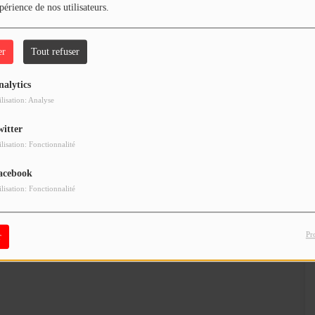
Chasse aux œufs solidaire à Annecy : rires et
périence de nos utilisateurs.
gourmandises pour tous
09 avril 2026 - 16:00
er
Tout refuser
nalytics
ilisation: Analyse
witter
our commenter cet article
ilisation: Fonctionnalité
 CONNECTER
acebook
ilisation: Fonctionnalité
Pr
r