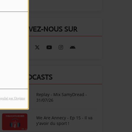
RETROUVEZ-NOUS SUR
NOS PODCASTS
Replay - Mix SamyDread -
opulsé par Orejime
31/07/26
We Are Annecy - Ep 15 - Il va
y'avoir du sport !