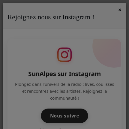
×
Rejoignez nous sur Instagram !
ACCUEIL
Accueil
Podcasts
RSS
PODCASTS
Radio
ACTUALITÉS DE LA RADIO
Dans mon micro
EMISSIONS
SunAlpes sur Instagram
EQUIPE
Plongez dans l'univers de la radio : lives, coulisses
et rencontres avec les artistes. Rejoignez la
ARTISTES
Arlette Gruss est de retour Place des
communauté !
Romains à Annecy
TITRES DIFFUSÉS
Nous suivre
NOS PARTENAIRES
Reportage