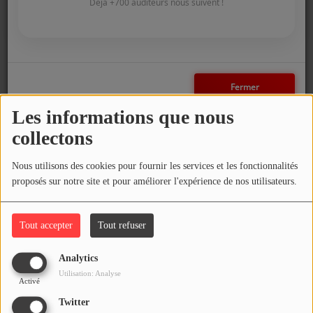
COMMENT NOUS ÉCOUTER ?
Déjà +700 auditeurs nous suivent !
NOS REPLAYS
La Comédie des Alpes, une jeune
Fermer
compagnie théâtrale savoyarde
Médias
Les informations que nous
PHOTOS
collectons
PODCASTS
L'automne des Empreintes Sonores : Une
Nous utilisons des cookies pour fournir les services et les fonctionnalités
saison en musique(s)
proposés sur notre site et pour améliorer l'expérience de nos utilisateurs.
Participez
DÉDICACES
Tout accepter
Tout refuser
5 MINUTES POUR UN FAIT DIVERS
JEUX CONCOURS
Analytics
Utilisation: Analyse
LE T'CHAT DES AUDITEURS
Activé
Twitter
Chronique livre Fantaisie SF avec Cindy