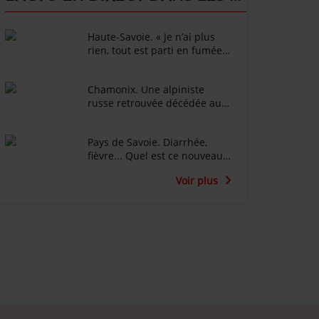
Haute-Savoie. « Je n’ai plus
rien, tout est parti en fumée »
: l’animateur Marc-Emmanuel
Dufour effondré après
Chamonix. Une alpiniste
l'incendie du Chalet de la
russe retrouvée décédée au
Croix au Salève
fond d’une crevasse dans le
glacier du Tour
Pays de Savoie. Diarrhée,
fièvre... Quel est ce nouveau
virus qui touche les vaches
Voir plus
laitières ?