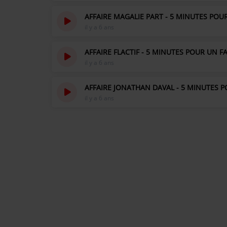
AFFAIRE MAGALIE PART - 5 MINUTES POUR
Contact
il y a 6 ans
OÙ SOMMES-NOUS ?
AFFAIRE FLACTIF - 5 MINUTES POUR UN FA
il y a 6 ans
MENTIONS LÉGALES
AFFAIRE JONATHAN DAVAL - 5 MINUTES P
il y a 6 ans
SCOLAIRE
UNE WEBRADIO DANS VOTRE ÉCOLE
ANIMATION RADIO
ANIMATION RADIO DÈS 9 ANS
FÊTEZ VOTRE ANNIVERSAIRE À
SUNALPES !
TEAM BUILDING RADIO