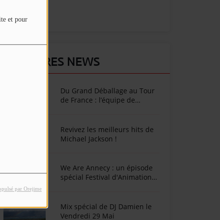
ite et pour
DERNIÈRES NEWS
Du Grand Déballage au Tour
de France : l’équipe de
SunAlpes Radio sur le terrain
cet été !
Revivez les meilleurs hits de
Michael Jackson !
We Are Annecy : un épisode
spécial Festival d'Animation
d'Annecy
opulsé par Orejime
Mix spécial de DJ Damien le
Vendredi 29 Mai