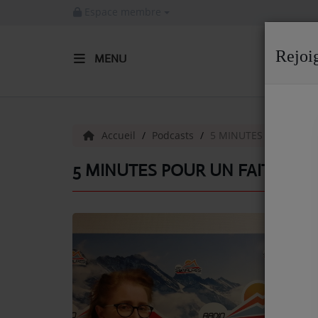
Espace membre
Rejoi
MENU
ACCUEIL
Radio
Accueil
Podcasts
5 MINUTES POUR UN F
ACTUALITÉS DE LA RADIO
5 MINUTES POUR UN FAIT DIVE
EMISSIONS
EQUIPE
ARTISTES
TITRES DIFFUSÉS
NOS PARTENAIRES