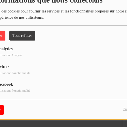
formations que nous collectons
 des cookies pour fournir les services et les fonctionnalités proposés sur notre s
périence de nos utilisateurs.
er
Tout refuser
nalytics
ilisation: Analyse
witter
ilisation: Fonctionnalité
acebook
ilisation: Fonctionnalité
Pr
r