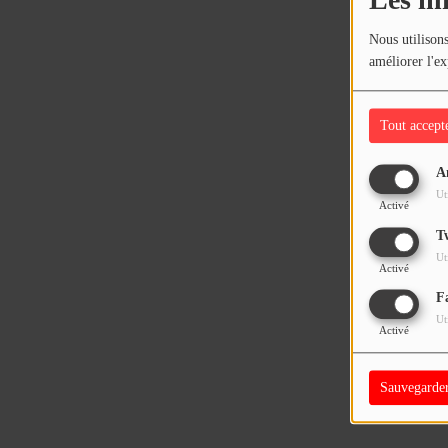
Les in
Nous utilisons
améliorer l'ex
Tout accept
A
Ut
Activé
T
Ut
Activé
F
Ut
Activé
Sauvegarde