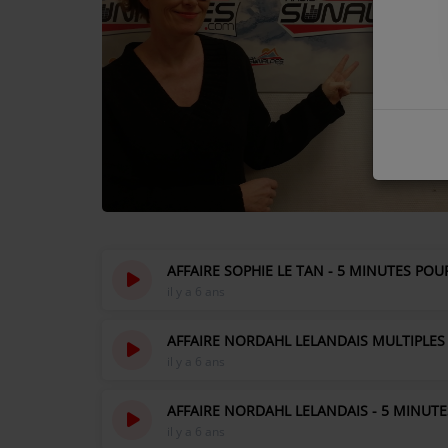
COMMENT NOUS ÉCOUTER ?
NOS REPLAYS
Médias
PHOTOS
PODCASTS
AFFAIRE SOPHIE LE TAN - 5 MINUTES POU
il y a 6 ans
Participez
AFFAIRE NORDAHL LELANDAIS MULTIPLES 
DÉDICACES
il y a 6 ans
JEUX CONCOURS
AFFAIRE NORDAHL LELANDAIS - 5 MINUTE
LE T'CHAT DES AUDITEURS
il y a 6 ans