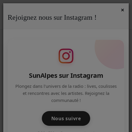
×
Rejoignez nous sur Instagram !
ACCUEIL
Accueil
Podcasts
We Are Annecy - Les podcasts de l'IJ
WE ARE ANNECY - EP 13 - SUR LES
Radio
TRACES DE L'HISTOIRE
ACTUALITÉS DE LA RADIO
EMISSIONS
SunAlpes sur Instagram
EQUIPE
Plongez dans l'univers de la radio : lives, coulisses
et rencontres avec les artistes. Rejoignez la
ARTISTES
communauté !
TITRES DIFFUSÉS
Nous suivre
NOS PARTENAIRES