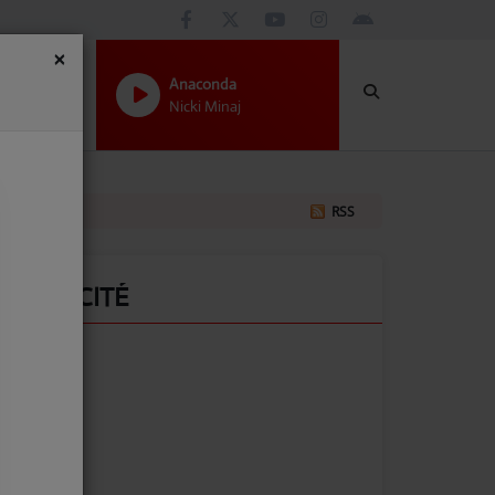
×
Anaconda
Nicki Minaj
RSS
PUBLICITÉ