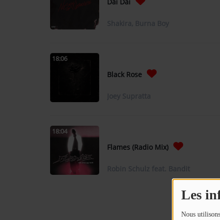
Dai Dai
Shakira, Burna Boy
Contact
OÙ SOMMES-NOUS ?
18:06
MENTIONS LÉGALES
Black Rose
SCOLAIRE
Joey Supratta
UNE WEBRADIO DANS VOTRE ÉCOLE
18:04
Flames (Radio Mix)
ANIMATION RADIO
ANIMATION RADIO DÈS 9 ANS
Robin Schulz feat. Bandit
FÊTEZ VOTRE ANNIVERSAIRE À
Les in
SUNALPES !
re mix reggae avec
Retrouvez nos programmes en replay 
Nous utilisons
TEAM BUILDING RADIO