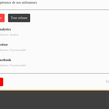
périence de nos utilisateurs.
er
Tout refuser
nalytics
ilisation: Analyse
witter
ilisation: Fonctionnalité
acebook
ilisation: Fonctionnalité
Pr
r