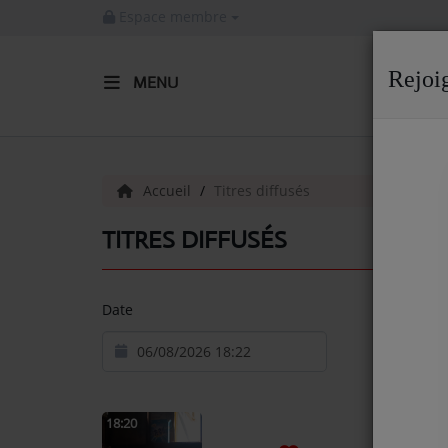
Espace membre
Rejoi
MENU
ACCUEIL
Radio
Accueil
Titres diffusés
ACTUALITÉS DE LA RADIO
TITRES DIFFUSÉS
EMISSIONS
Date
EQUIPE
ARTISTES
TITRES DIFFUSÉS
18:20
NOS PARTENAIRES