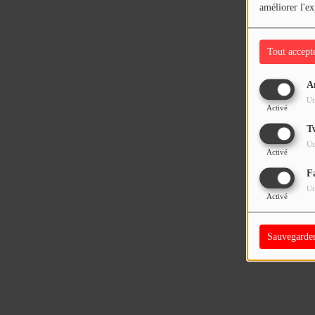
améliorer l'ex
Tout accept
A
Ut
Activé
T
Ut
Activé
F
Ut
Activé
Sauvegarde