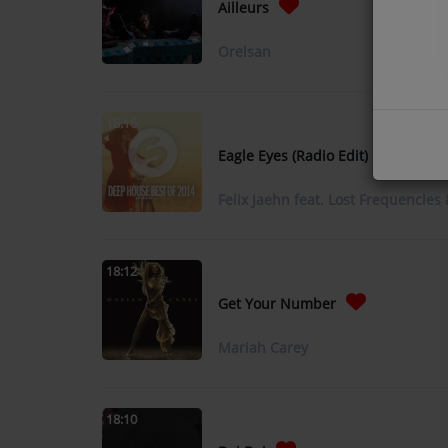
Ailleurs
COMMENT NOUS ÉCOUTER ?
Orelsan
NOS REPLAYS
18:16
Eagle Eyes (Radio Edit)
Médias
PHOTOS
Felix Jaehn feat. Lost Frequencies 
PODCASTS
18:12
Get Your Number
Participez
DÉDICACES
Mariah Carey
JEUX CONCOURS
18:10
LE T'CHAT DES AUDITEURS