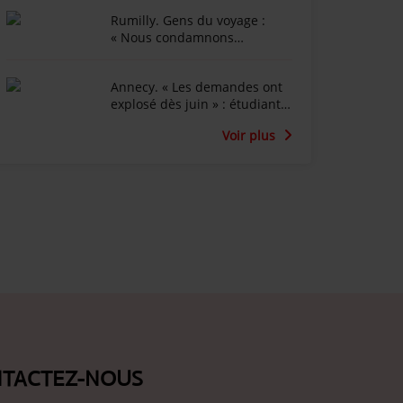
laitières ?
Rumilly. Gens du voyage :
« Nous condamnons
fermement l’occupation
illégale qui a eu lieu », les 250
Annecy. « Les demandes ont
véhicules ont quitté mercredi
explosé dès juin » : étudiant
le terrain occupé
et senior sous un même toit,
Voir plus
une liste d’attente sans fin
TACTEZ-NOUS