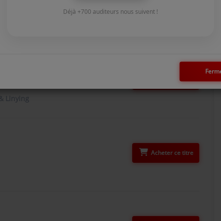
Acheter ce titre
Déjà +700 auditeurs nous suivent !
Ferm
Acheter ce titre
& Linying
Acheter ce titre