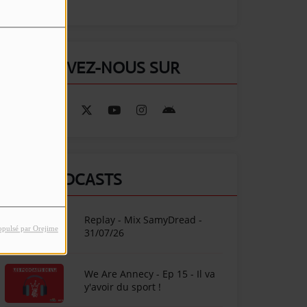
RETROUVEZ-NOUS SUR
NOS PODCASTS
Replay - Mix SamyDread -
opulsé par Orejime
31/07/26
We Are Annecy - Ep 15 - Il va
y'avoir du sport !