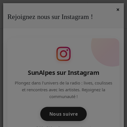
×
Rejoignez nous sur Instagram !
ACCUEIL
Accueil
Podcasts
We Are Annecy - Les podcasts de l'IJ
RSS
WE ARE ANNECY - LES PODCASTS
Radio
DE L'IJ
ACTUALITÉS DE LA RADIO
EMISSIONS
SunAlpes sur Instagram
EQUIPE
Plongez dans l'univers de la radio : lives, coulisses
et rencontres avec les artistes. Rejoignez la
ARTISTES
communauté !
TITRES DIFFUSÉS
Nous suivre
NOS PARTENAIRES