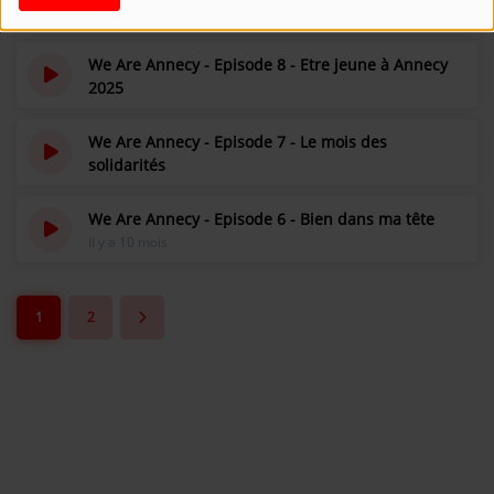
il y a 6 mois
Se connecter
We Are Annecy - Episode 8 - Etre jeune à Annecy
2025
il y a 8 mois
We Are Annecy - Episode 7 - Le mois des
solidarités
il y a 9 mois
We Are Annecy - Episode 6 - Bien dans ma tête
il y a 10 mois
1
2