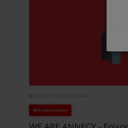
COMMENT NOUS ÉCOUTER ?
NOS REPLAYS
Médias
PHOTOS
PODCASTS
Participez
03 juin 2025 - 13:57
-
5783 vues
DÉDICACES
Écouter le podcast
JEUX CONCOURS
LE T'CHAT DES AUDITEURS
WE ARE ANNECY - Episod