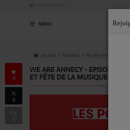
Espace membre
Rejoi
MENU
ACCUEIL
Radio
Accueil
Podcasts
We Are Annecy - Les po
ACTUALITÉS DE LA RADIO
WE ARE ANNECY - EPISODE 3 -
ET FÊTE DE LA MUSIQUE
0
EMISSIONS
EQUIPE
0
ARTISTES
TITRES DIFFUSÉS
0
NOS PARTENAIRES