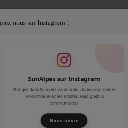
gnez nous sur Instagram !
dcasts de l'IJ
We Are Annecy - Episode 3 - Spécial Logement pou
 SPÉCIAL LOGEMENT POUR LES JEUNES
SunAlpes sur Instagram
Plongez dans l'univers de la radio : lives, coulisses et
rencontres avec les artistes. Rejoignez la
communauté !
Nous suivre