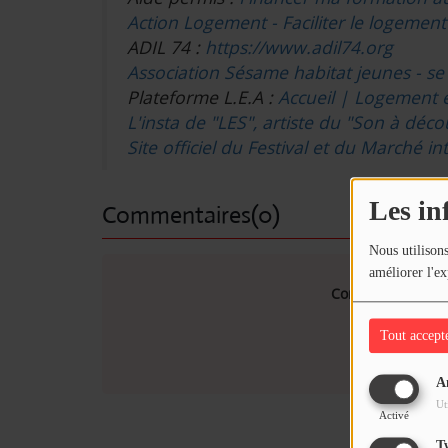
Action Logement - Faciliter le logement
ADIL 74 :
https://www.adil74.org
Association Sésame habitat jeunes - se
Plateforme L.E.A :
Accueil | Logement 
L'insta de "LES", artiste du "Son à déco
Site officiel du Festival et du Marché i
Les in
Commentaires(0)
Nous utilisons
améliorer l'ex
Connectez-vous p
Tout accept
SE
A
Ut
Activé
T