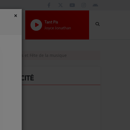
×
Tant Pis
Joyce Jonathan
r les Jeunes et Fête de la musique
PUBLICITÉ