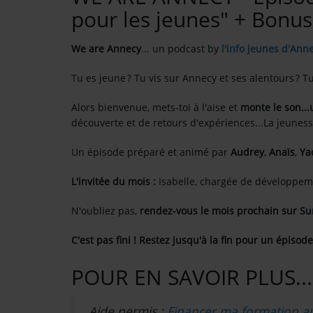
pour les jeunes" + Bonus
Contact
We are Annecy
... un podcast by
l'info jeunes d'Ann
OÙ SOMMES-NOUS ?
Tu es jeune ? Tu vis sur Annecy et ses alentours ? T
MENTIONS LÉGALES
Alors bienvenue, mets-toi à l'aise et
monte le son...
découverte et de retours d'expériences...La jeunesse
SCOLAIRE
Un épisode préparé et animé par
Audrey
,
Anaïs
,
Ya
UNE WEBRADIO DANS VOTRE ÉCOLE
L'invitée du mois :
Isabelle, chargée de développe
ANIMATION RADIO
N'oubliez pas,
rendez-vous le mois prochain sur S
ANIMATION RADIO DÈS 9 ANS
C'est pas fini ! Restez jusqu'à la fin pour un épiso
FÊTEZ VOTRE ANNIVERSAIRE À
POUR EN SAVOIR PLUS...
SUNALPES !
re mix reggae avec
Retrouvez nos programmes en replay 
Aide permis :
Financer ma formation a
TEAM BUILDING RADIO