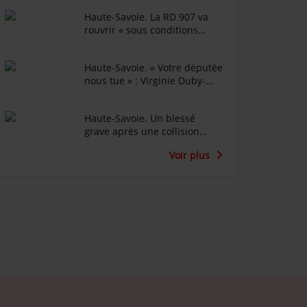
Haute-Savoie. La RD 907 va
rouvrir « sous conditions
météorologiques strictes »
après l'épisode de lave
Haute-Savoie. « Votre députée
torentielle
nous tue » : Virginie Duby-
Muller affichée en diable
dans Annemasse
Haute-Savoie. Un blessé
grave après une collision
entre une voiture et deux
Voir plus
enfants à trottinette à Rumilly