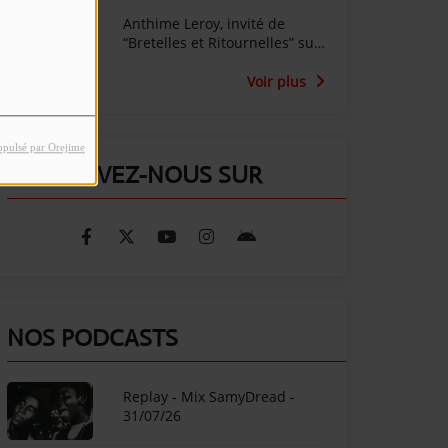
Anthime Leroy, invité de
“Bretelles et Ritournelles” sur
Radio SunAlpes
Voir plus
opulsé par Orejime
RETROUVEZ-NOUS SUR
NOS PODCASTS
Replay - Mix SamyDread -
31/07/26