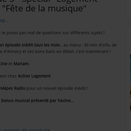
 "Fête de la musique"
ecy
...
u te poses pas mal de questions sur différents sujets ?
un épisode inédit tous les mois
...au menu : 30 min d'info, de
 d'Annecy et ses bons bails en détail, c'est maintenant !
cine
et
Mariam
.
ment chez
Action Logement
unAlpes Radio
pour un nouvel épisode inédit !
de bonus musical présenté par Yacine...
SUNALPES SUR VOS ENCEINTES BOSE !
!
u permis de conduire