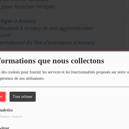
 pour favoriser l'emploi
 loger à Annecy
étudiant à Annecy et son agglomération
uvrir"
nternational du film d'animation d'Annecy
formations que nous collectons
 des cookies pour fournir les services et les fonctionnalités proposés sur notre s
périence de nos utilisateurs.
our commenter cet article
er
Tout refuser
 CONNECTER
nalytics
ilisation: Analyse
witter