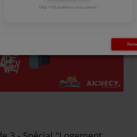
Déjà +700 auditeurs nous suivent !
Ferm
e 3 - Spécial "Logement