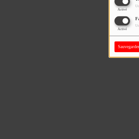
Ut
Activé
F
Ut
Activé
Sauvegarde