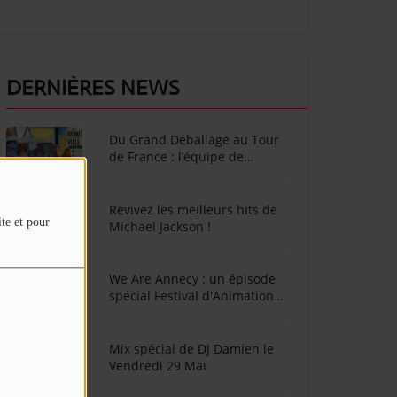
DERNIÈRES NEWS
Du Grand Déballage au Tour
de France : l’équipe de
SunAlpes Radio sur le terrain
cet été !
Revivez les meilleurs hits de
ite et pour
Michael Jackson !
We Are Annecy : un épisode
spécial Festival d'Animation
d'Annecy
Mix spécial de DJ Damien le
Vendredi 29 Mai