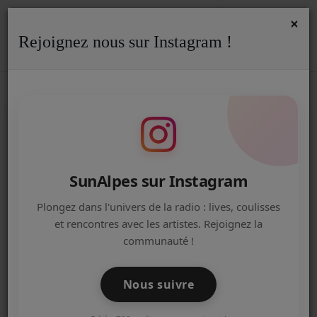
×
Rejoignez nous sur Instagram !
ACCUEIL
Accueil
Pages
RSS
PAGES
Radio
ACTUALITÉS DE LA RADIO
Politique de confidentialité
EMISSIONS
SunAlpes sur Instagram
EQUIPE
Plongez dans l'univers de la radio : lives, coulisses
Réalisations audio de nos projets scolaires
et rencontres avec les artistes. Rejoignez la
ARTISTES
communauté !
Une webradio dans votre école
TITRES DIFFUSÉS
Nous suivre
NOS PARTENAIRES
TEAM BUILDING RADIO