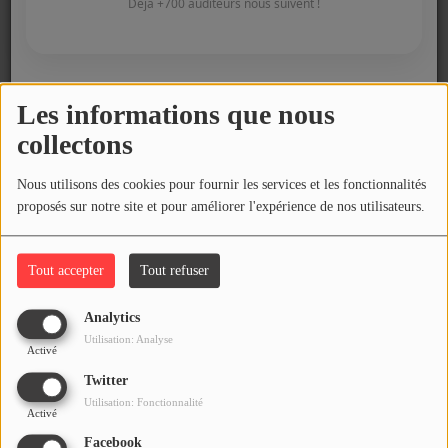
COMMENT NOUS ÉCOUTER ?
Déjà +700 auditeurs nous suivent !
Fêtez votre Anniversaire à Sunalpes !
NOS REPLAYS
Les informations que nous
Payer votre animation radio
Fermer
Médias
collectons
PHOTOS
Animation Radio
Nous utilisons des cookies pour fournir les services et les fonctionnalités
proposés sur notre site et pour améliorer l'expérience de nos utilisateurs.
PODCASTS
Nos Partenaires
Tout accepter
Tout refuser
Participez
Qui Sommes nous ?
DÉDICACES
Analytics
Utilisation: Analyse
Activé
JEUX CONCOURS
Comment nous écouter ?
Twitter
LE T'CHAT DES AUDITEURS
Utilisation: Fonctionnalité
Activé
Facebook