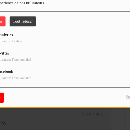
périence de nos utilisateurs.
er
Tout refuser
il y a 3 ans
er ;)
nalytics
ilisation: Analyse
witter
ilisation: Fonctionnalité
il y a 3 ans
acebook
ilisation: Fonctionnalité
Pr
r
il y a 3 ans
????