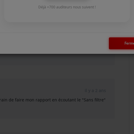
Déjà +700 auditeurs nous suivent !
il y a 9 mois
Ferm
 la chronique de Emma dans le podcast We are
il y a 2 ans
ain de faire mon rapport en écoutant le "Sans filtre"