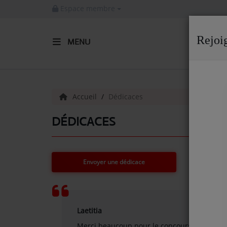
Espace membre
Rejoi
MENU
ACCUEIL
Radio
Accueil
Dédicaces
ACTUALITÉS DE LA RADIO
DÉDICACES
EMISSIONS
EQUIPE
Envoyer une dédicace
ARTISTES
TITRES DIFFUSÉS
Laetitia
NOS PARTENAIRES
Merci beaucoup pour le concours