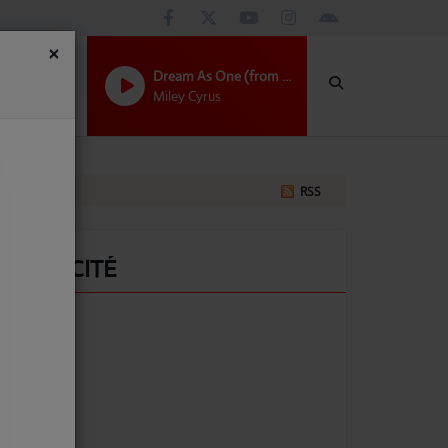
×
Dream As One (from Avatar: Fire and Ash)
Miley Cyrus
RSS
PUBLICITÉ