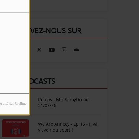
RETROUVEZ-NOUS SUR
NOS PODCASTS
Replay - Mix SamyDread -
opulsé par Orejime
31/07/26
We Are Annecy - Ep 15 - Il va
y'avoir du sport !