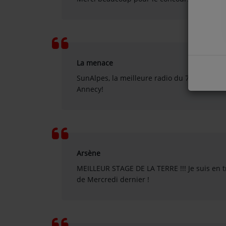
COMMENT NOUS ÉCOUTER ?
NOS REPLAYS
La menace
SunAlpes, la meilleure radio du 74 ! Super
Médias
Annecy!
PHOTOS
PODCASTS
Arsène
Participez
MEILLEUR STAGE DE LA TERRE !!! Je suis en tr
DÉDICACES
de Mercredi dernier !
JEUX CONCOURS
LE T'CHAT DES AUDITEURS