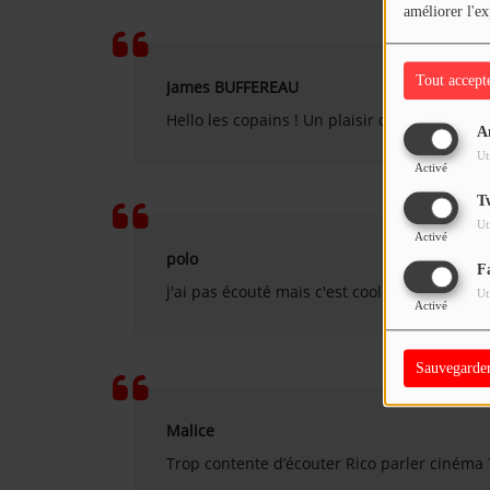
améliorer l'ex
Tout accept
James BUFFEREAU
Hello les copains ! Un plaisir de vous retrouv
A
Ut
Activé
T
Ut
Activé
polo
F
j'ai pas écouté mais c'est cool
Ut
Activé
Sauvegarde
Malice
Trop contente d’écouter Rico parler cinéma 