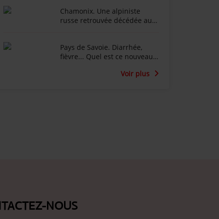
Dufour effondré après
Chamonix. Une alpiniste
l'incendie du Chalet de la
russe retrouvée décédée au
Croix au Salève
fond d’une crevasse dans le
glacier du Tour
Pays de Savoie. Diarrhée,
fièvre... Quel est ce nouveau
virus qui touche les vaches
Voir plus
laitières ?
TACTEZ-NOUS